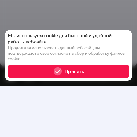
Мы используем cookie для быстрой и удобной
работы вебсайта.
Продолжая использовать данный веб-сайт, вы
подтверждаете своё согласие на сбор и обработку файлов
cookie
Принять
Авторизация